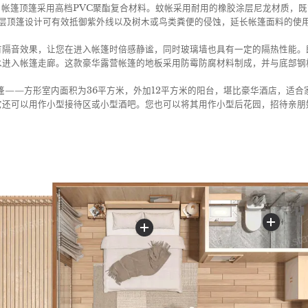
帐篷顶篷采用高档PVC聚酯复合材料。蚊帐采用耐用的橡胶涂层尼龙材质，
层顶篷设计可有效抵御紫外线以及树木或鸟类粪便的侵蚀，延长帐篷面料的使
有隔音效果，让您在进入帐篷时倍感静谧，同时玻璃墙也具有一定的隔热性能。
水进入帐篷走廊。这款豪华露营帐篷的地板采用防霉防腐材料制成，并与底部钢
篷——方形室内面积为36平方米，外加12平方米的阳台，堪比豪华酒店，适合
它还可以用作小型接待区或小型酒吧。您也可以将其用作小型后花园，招待亲朋