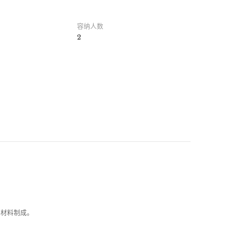
容纳人数
2
的材料制成。