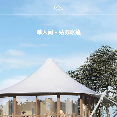
单人间 - 姑苏帐篷