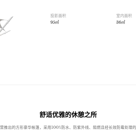
投影面积
室内面积
95㎡
36㎡
舒适优雅的休憩之所
营推出的方形豪华帐篷，采用100%防水、防紫外线、阻燃且经长效防霉处理