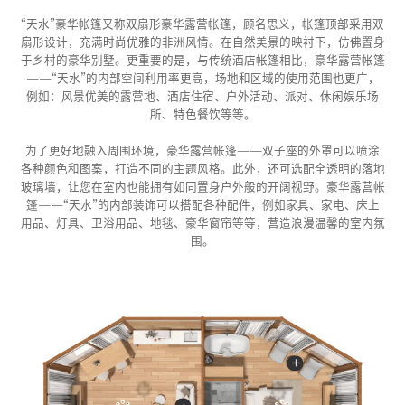
“天水”豪华帐篷又称双扇形豪华露营帐篷，顾名思义，帐篷顶部采用双
扇形设计，充满时尚优雅的非洲风情。在自然美景的映衬下，仿佛置身
于乡村的豪华别墅。更重要的是，与传统酒店帐篷相比，豪华露营帐篷
——“天水”的内部空间利用率更高，场地和区域的使用范围也更广，
例如：风景优美的露营地、酒店住宿、户外活动、派对、休闲娱乐场
所、特色餐饮等等。
为了更好地融入周围环境，豪华露营帐篷——双子座的外罩可以喷涂
各种颜色和图案，打造不同的主题风格。此外，还可选配全透明的落地
玻璃墙，让您在室内也能拥有如同置身户外般的开阔视野。豪华露营帐
篷——“天水”的内部装饰可以搭配各种配件，例如家具、家电、床上
用品、灯具、卫浴用品、地毯、豪华窗帘等等，营造浪漫温馨的室内氛
围。