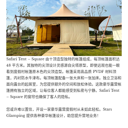
Safari Tent – Square 由十顶造型独特的帐篷组成，每顶帐篷面积达
48 平方米。其独特的尖顶设计灵感源自尖塔原型，即使远观也能一眼
看到度假村帐篷原木色的尖顶造型。帐篷采用高品质 PVDF 材料顶
篷，内衬防水牛津布。每顶帐篷配备一张大床和一张加床。独立卫浴和
面向露台的起居室，为您提供额外的空间和放松体验。这款豪华露营帐
篷拥有独立的区域，让每位客人都能感受到私密与宁静。Safari Tent
– Square 的窗帘也确保了客人的隐私。
您或许难以置信，开设一家豪华露营度假村从未如此轻松。Stars
Glamping 提供各种豪华帐篷设计，助您提升营地业务！