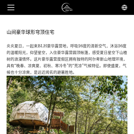
山间豪华球形穹顶住宅
炎炎夏日，一起来BLH豪华露营地，呼吸26度的清新空气，沐浴26度
的温暖阳光，仰望星空，入住豪华露营圆顶帐篷，感受夏日星空下山楂
树的浪漫情怀。这片豪华露营度假区拥有独特的阿尔卑斯山地理环境，
具有“晚春、凉爽夏、初秋、寒冷冬”的“荒凉”气候特征。即使盛夏，气
候也十分凉爽，是远近闻名的避暑胜地。