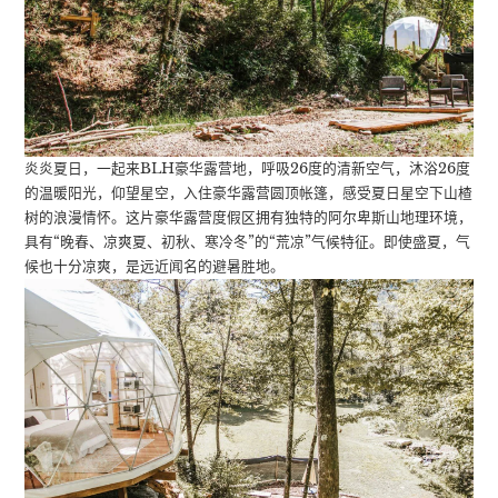
炎炎夏日，一起来BLH豪华露营地，呼吸26度的清新空气，沐浴26度
的温暖阳光，仰望星空，入住豪华露营圆顶帐篷，感受夏日星空下山楂
树的浪漫情怀。这片豪华露营度假区拥有独特的阿尔卑斯山地理环境，
具有“晚春、凉爽夏、初秋、寒冷冬”的“荒凉”气候特征。即使盛夏，气
候也十分凉爽，是远近闻名的避暑胜地。