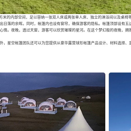
平方米的内部空间，足以容纳一张双人床或两张单人床、独立的淋浴间以及桌椅
出日落的余晖。同时，帐篷内也设有窗帘，确保游客的隐私。帐篷顶部设有五边
心情。夜晚，透过天窗，游客可以欣赏璀璨的星河。在这个梦幻般的夜晚，拥
外，星空帐篷团队还可以为您提供从豪华露营球形帐篷产品设计、材料选择、