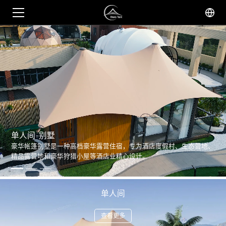
单人间-别墅
豪华帐篷别墅是一种高档豪华露营住宿，专为酒店度假村、生态营地、
精品露营地和豪华狩猎小屋等酒店业精心设计。
单人间-别墅
单人间
查看更多